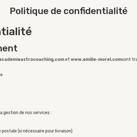
Politique de confidentialité
tialité
ment
cademieastrocoaching.com
et
www.emilie-morel.com
sont tra
ce
 gestion de nos services :
 postale (si nécessaire pour livraison)