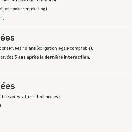
ande, accès à une formation)
letter, cookies marketing)
es)
nées
 conservées
10 ans
(obligation légale comptable).
nservées
3 ans après la dernière interaction
.
nées
et ses prestataires techniques :
)