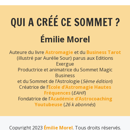
QUI A CRÉÉ CE SOMMET ?
Émilie Morel
Auteure du livre
Astromagie
et du
Business Tarot
(illustré par Aurélie Sour) parus aux Editions
Exergue
Productrice et animatrice du Sommet Magic
Business
et du Sommet de l’Astrologie (
5ème édition
)
Créatrice de l’
Ecole d’Astromagie Hautes
Fréquences
(
EAHF
)
Fondatrice de l’
Académie d’Astrocoaching
Youtubeuse
(
26 k abonnés
)
Copyright 2023
Émilie Morel
. Tous droits réservés.